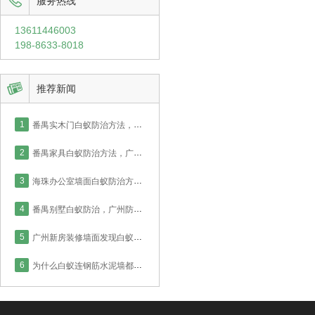

服务热线
13611446003
198-8633-8018

推荐新闻
1
番禺实木门白蚁防治方法，广州防治中心2小时完成商品房施工！
2
番禺家具白蚁防治方法，广州防治中心2小时完成房屋施工！
3
海珠办公室墙面白蚁防治方案，广州防治中心药水灭治工程！
4
番禺别墅白蚁防治，广州防治中心举例说明实木门框灭治方法！
5
广州新房装修墙面发现白蚁如何防治？看实德防治中心怎么处理！
6
为什么白蚁连钢筋水泥墙都能钻？