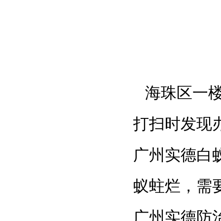
海珠区一
打扫时发现
广州实德白
蚁蛀烂，需
广州实德防