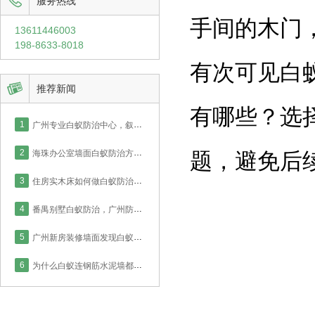

服务热线
手间的木门
13611446003
198-8633-8018
有次可见白

推荐新闻
有哪些？选
1
广州专业白蚁防治中心，叙说新房厨房白蚁防治如何才能彻底！
2
海珠办公室墙面白蚁防治方案，广州防治中心药水灭治工程！
题，避免后
3
住房实木床如何做白蚁防治，番禺业主采用喷药灭治处理！
4
番禺别墅白蚁防治，广州防治中心举例说明实木门框灭治方法！
5
广州新房装修墙面发现白蚁如何防治？看实德防治中心怎么处理！
6
为什么白蚁连钢筋水泥墙都能钻？