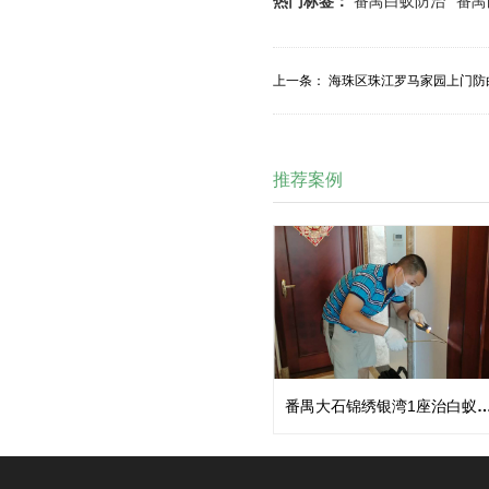
热门标签：
番禺白蚁防治
番禺
上一条：
海珠区珠江罗马家园上门防
推荐案例
番禺大石锦绣银湾1座治