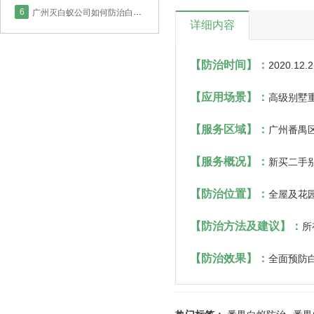
6
广州灭白蚁公司如何防治白蚁？
详细内容
【防治时间
】
：
2020.12.2
【
应用场景
】
：
高级别墅
【服务
区域
】
：
广州番禺
【
服务概况
】
：
新买二手
【
防治位置
】
：
全屋及花
【
防治方法及建议
】
：
所
【
防治效果
】
：
全面预防